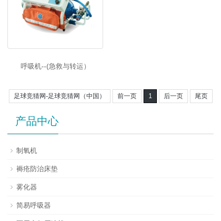
呼吸机--(急救与转运）
足球竞猜网-足球竞猜网（中国）
前一页
1
后一页
尾页
产品中心
制氧机
褥疮防治床垫
雾化器
简易呼吸器