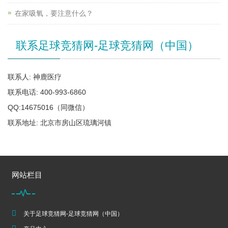
在家吸氧，要注意什么？
联系足球竞猜网-足球竞猜网（中国）
联系人: 神鹿医疗
联系电话: 400-993-6860
QQ:14675016（同微信）
联系地址: 北京市房山区琉璃河镇
网站栏目
关于足球竞猜网-足球竞猜网（中国）