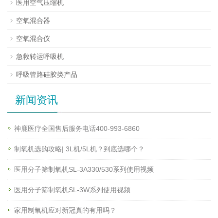
医用空气压缩机
空氧混合器
空氧混合仪
急救转运呼吸机
呼吸管路硅胶类产品
新闻资讯
神鹿医疗全国售后服务电话400-993-6860
制氧机选购攻略| 3L机/5L机？到底选哪个？
医用分子筛制氧机SL-3A330/530系列使用视频
医用分子筛制氧机SL-3W系列使用视频
家用制氧机应对新冠真的有用吗？