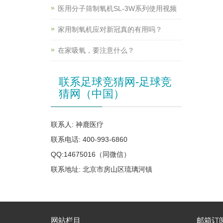
医用分子筛制氧机SL-3W系列使用视频
家用制氧机应对新冠真的有用吗？
在家吸氧，要注意什么？
联系足球竞猜网-足球竞
猜网（中国）
联系人: 神鹿医疗
联系电话: 400-993-6860
QQ:14675016（同微信）
联系地址: 北京市房山区琉璃河镇
网站栏目
邮箱订