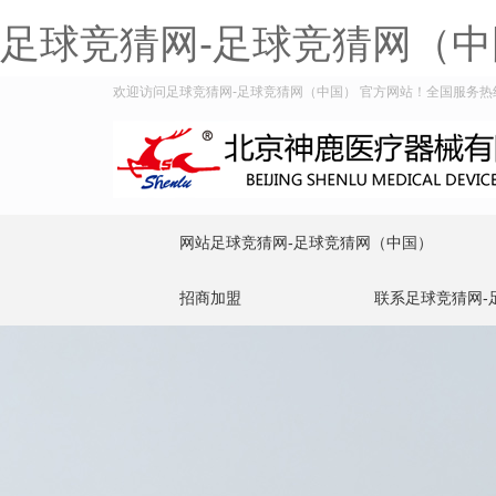
足球竞猜网-足球竞猜网（中
欢迎访问足球竞猜网-足球竞猜网（中国） 官方网站！全国服务热线：40
网站足球竞猜网-足球竞猜网（中国）
招商加盟
联系足球竞猜网-