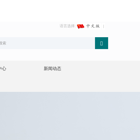
语言选择:
中心
新闻动态