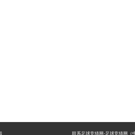
阅
联系足球竞猜网-足球竞猜网（