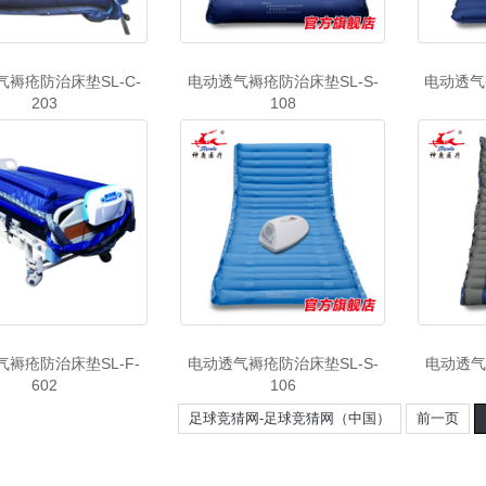
褥疮防治床垫SL-C-
电动透气褥疮防治床垫SL-S-
电动透气
203
108
气褥疮防治床垫SL-F-
电动透气褥疮防治床垫SL-S-
电动透气
602
106
足球竞猜网-足球竞猜网（中国）
前一页