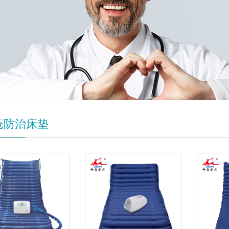
疮防治床垫