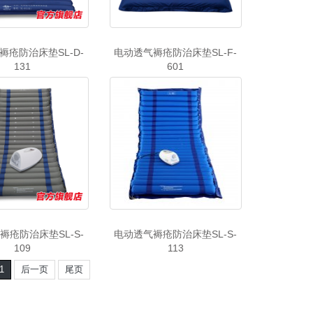
褥疮防治床垫SL-D-
电动透气褥疮防治床垫SL-F-
131
601
褥疮防治床垫SL-S-
电动透气褥疮防治床垫SL-S-
109
113
1
后一页
尾页