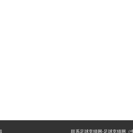
阅
联系足球竞猜网-足球竞猜网（