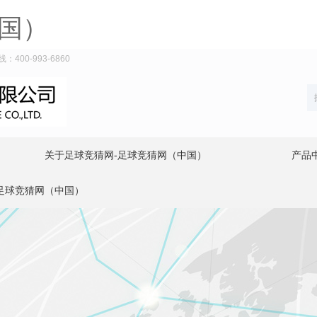
国）
0-993-6860
关于足球竞猜网-足球竞猜网（中国）
产品
足球竞猜网（中国）