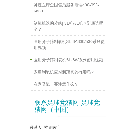
神鹿医疗全国售后服务电话400-993-
6860
制氧机选购攻略| 3L机/5L机？到底选哪
个？
医用分子筛制氧机SL-3A330/530系列使
用视频
医用分子筛制氧机SL-3W系列使用视频
家用制氧机应对新冠真的有用吗？
在家吸氧，要注意什么？
联系足球竞猜网-足球竞
猜网（中国）
联系人: 神鹿医疗