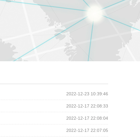
2022-12-23 10:39:46
2022-12-17 22:08:33
2022-12-17 22:08:04
2022-12-17 22:07:05