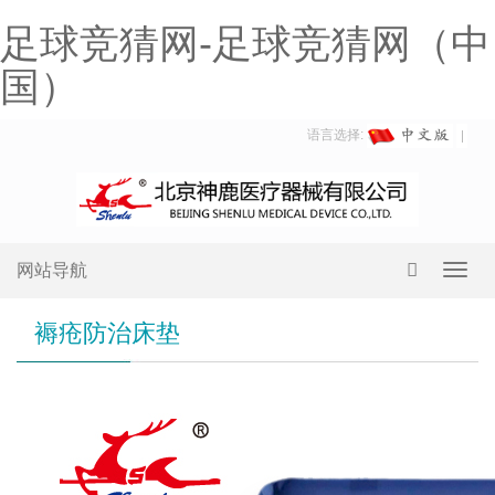
足球竞猜网-足球竞猜网（中
国）
语言选择:
网站导航
Toggl
navig
褥疮防治床垫