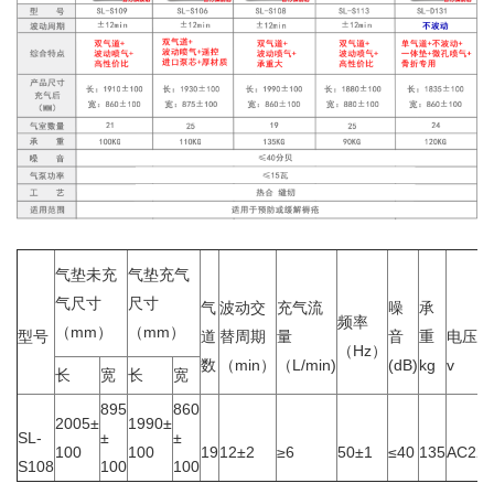
气垫未充
气垫充气
气尺寸
尺寸
气
波动交
充气流
噪
承
频率
（mm）
（mm）
型号
道
替周期
量
音
重
电压
（Hz）
数
（min）
（L/min)
(dB)
kg
v
长
宽
长
宽
895
860
2005±
1990±
SL-
±
±
100
100
19
12±2
≥6
50±1
≤40
135
AC220
S108
100
100